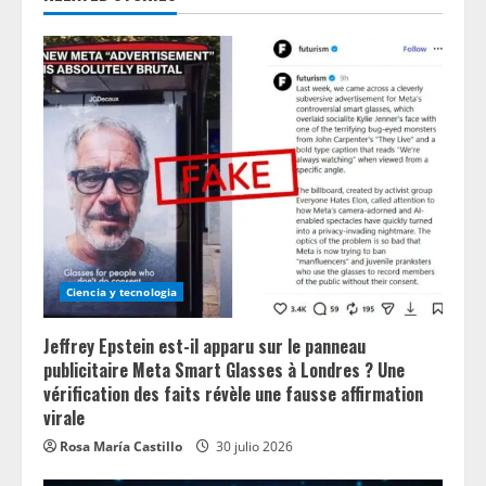
R
e
a
d
i
n
g
Ciencia y tecnologia
Jeffrey Epstein est-il apparu sur le panneau
publicitaire Meta Smart Glasses à Londres ? Une
vérification des faits révèle une fausse affirmation
virale
Rosa María Castillo
30 julio 2026