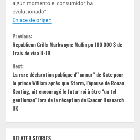
algún momento el consumidor ha
evolucionado”.
Enlace de origen
C
Previous:
Republican Grills Markwayne Mullin pa 100 000 $ de
o
frais de visa H-1B
n
Next:
t
La rare déclaration publique d'”amour” de Kate pour
le prince William après que Storm, l’épouse de Ronan
i
Keating, ait encouragé le futur roi à être “un tel
gentleman” lors de la réception de Cancer Research
n
UK
u
e
RELATED STORIES