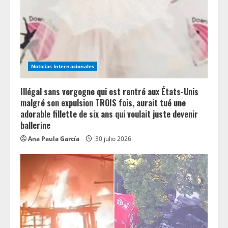
a
d
i
n
Noticias Internacionales
g
Illégal sans vergogne qui est rentré aux États-Unis
malgré son expulsion TROIS fois, aurait tué une
adorable fillette de six ans qui voulait juste devenir
ballerine
Ana Paula García
30 julio 2026