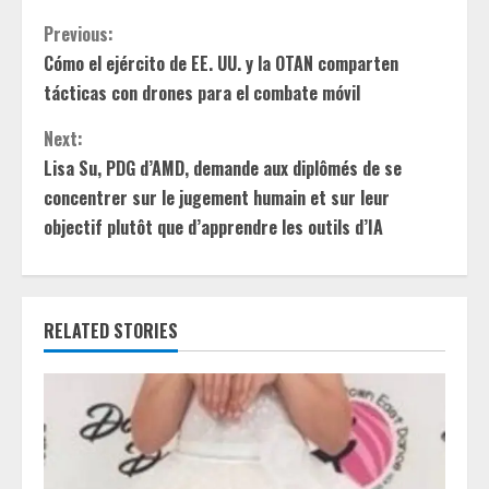
C
Previous:
Cómo el ejército de EE. UU. y la OTAN comparten
o
tácticas con drones para el combate móvil
n
Next:
t
Lisa Su, PDG d’AMD, demande aux diplômés de se
concentrer sur le jugement humain et sur leur
i
objectif plutôt que d’apprendre les outils d’IA
n
u
RELATED STORIES
e
R
e