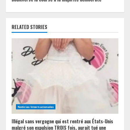
u
e
RELATED STORIES
R
e
a
d
i
n
g
Noticias Internacionales
Illégal sans vergogne qui est rentré aux États-Unis
malgré son expulsion TROIS fois, aurait tué une