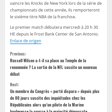
vaincre les Knicks de New York lors de la série de
championnats de cette année, ils remporteront
le sixième titre NBA de la franchise.
Le premier match débutera mercredi à 20 h 30
HE depuis le Frost Bank Center de San Antonio.
Enlace de origen
C
Previous:
Russell Wilson a-t-il sa place au Temple de la
o
renommée ? La sortie de la NFL suscite un nouveau
n
débat
t
Next:
Un membre du Congrès « porté disparu » depuis plus
i
de 80 jours suscite des inquiétudes chez les
Républicains alors qu’un pilote de la Marine
n
bouleverse la course à la majorité démocrate