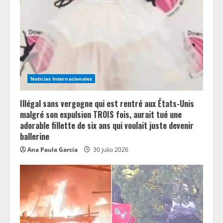
a
d
i
n
Noticias Internacionales
g
Illégal sans vergogne qui est rentré aux États-Unis
malgré son expulsion TROIS fois, aurait tué une
adorable fillette de six ans qui voulait juste devenir
ballerine
Ana Paula García
30 julio 2026