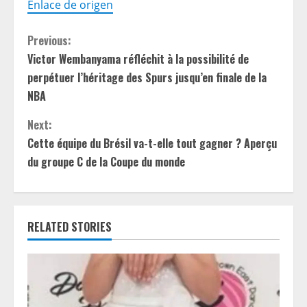
Enlace de origen
C
Previous:
Victor Wembanyama réfléchit à la possibilité de
o
perpétuer l’héritage des Spurs jusqu’en finale de la
n
NBA
t
Next:
Cette équipe du Brésil va-t-elle tout gagner ? Aperçu
i
du groupe C de la Coupe du monde
n
u
RELATED STORIES
e
R
e