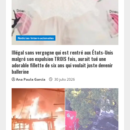
a
d
i
n
Noticias Internacionales
g
Illégal sans vergogne qui est rentré aux États-Unis
malgré son expulsion TROIS fois, aurait tué une
adorable fillette de six ans qui voulait juste devenir
ballerine
Ana Paula García
30 julio 2026