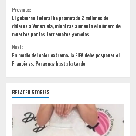
C
Previous:
El gobierno federal ha prometido 2 millones de
o
dólares a Venezuela, mientras aumenta el número de
n
muertos por los terremotos gemelos
t
Next:
En medio del calor extremo, la FIFA debe posponer el
i
Francia vs. Paraguay hasta la tarde
n
u
RELATED STORIES
e
R
e