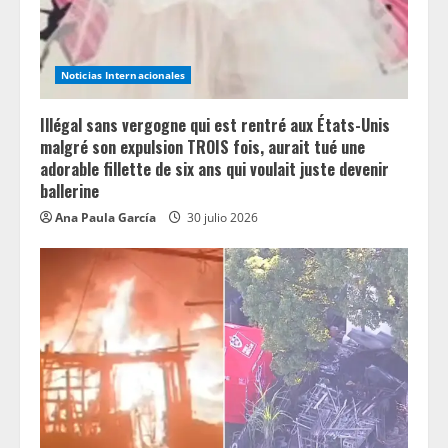
i
n
Noticias Internacionales
g
Illégal sans vergogne qui est rentré aux États-Unis
malgré son expulsion TROIS fois, aurait tué une
adorable fillette de six ans qui voulait juste devenir
ballerine
Ana Paula García
30 julio 2026