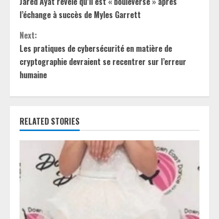
Jared Ayat révèle qu’il est « bouleversé » après
o
l’échange à succès de Myles Garrett
n
Next:
t
Les pratiques de cybersécurité en matière de
cryptographie devraient se recentrer sur l’erreur
i
humaine
n
u
RELATED STORIES
e
R
e
a
d