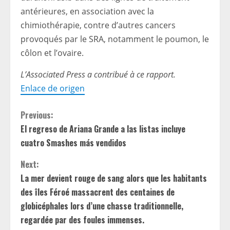
antérieures, en association avec la
chimiothérapie, contre d’autres cancers
provoqués par le SRA, notamment le poumon, le
côlon et l’ovaire.
L’Associated Press a contribué à ce rapport.
Enlace de origen
C
Previous:
El regreso de Ariana Grande a las listas incluye
o
cuatro Smashes más vendidos
n
Next:
t
La mer devient rouge de sang alors que les habitants
des îles Féroé massacrent des centaines de
i
globicéphales lors d’une chasse traditionnelle,
regardée par des foules immenses.
n