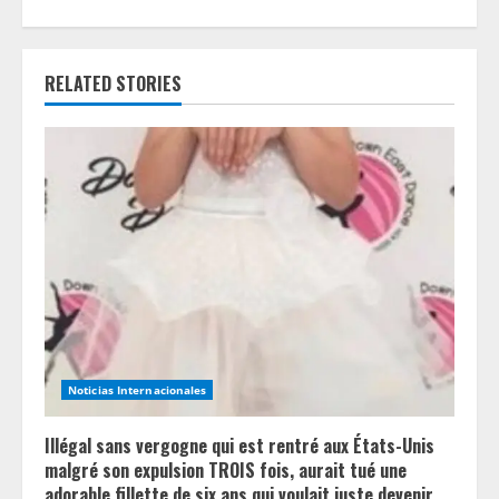
u
e
RELATED STORIES
R
e
a
d
i
n
Noticias Internacionales
g
Illégal sans vergogne qui est rentré aux États-Unis
malgré son expulsion TROIS fois, aurait tué une
adorable fillette de six ans qui voulait juste devenir