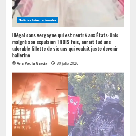
i
n
Noticias Internacionales
g
Illégal sans vergogne qui est rentré aux États-Unis
malgré son expulsion TROIS fois, aurait tué une
adorable fillette de six ans qui voulait juste devenir
ballerine
Ana Paula García
30 julio 2026