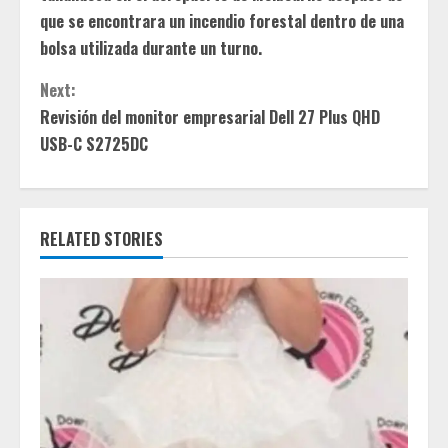
n
que se encontrara un incendio forestal dentro de una
bolsa utilizada durante un turno.
t
Next:
i
Revisión del monitor empresarial Dell 27 Plus QHD
USB-C S2725DC
n
u
e
RELATED STORIES
R
e
a
d