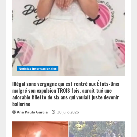
d
i
n
g
Noticias Internacionales
Illégal sans vergogne qui est rentré aux États-Unis
malgré son expulsion TROIS fois, aurait tué une
adorable fillette de six ans qui voulait juste devenir
ballerine
Ana Paula García
30 julio 2026