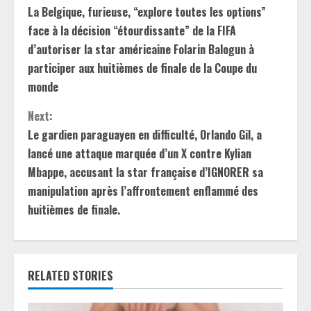
La Belgique, furieuse, “explore toutes les options”
o
face à la décision “étourdissante” de la FIFA
n
d’autoriser la star américaine Folarin Balogun à
participer aux huitièmes de finale de la Coupe du
t
monde
i
Next:
Le gardien paraguayen en difficulté, Orlando Gil, a
n
lancé une attaque marquée d’un X contre Kylian
u
Mbappe, accusant la star française d’IGNORER sa
manipulation après l’affrontement enflammé des
e
huitièmes de finale.
R
e
RELATED STORIES
a