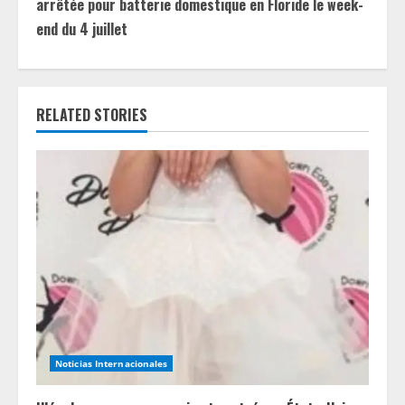
arrêtée pour batterie domestique en Floride le week-
u
end du 4 juillet
e
R
RELATED STORIES
e
a
d
i
n
g
Noticias Internacionales