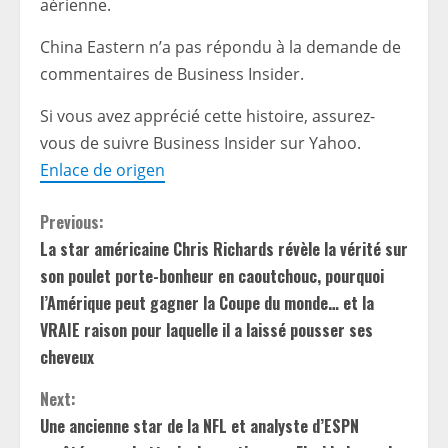
aérienne.
China Eastern n’a pas répondu à la demande de
commentaires de Business Insider.
Si vous avez apprécié cette histoire, assurez-
vous de suivre Business Insider sur Yahoo.
Enlace de origen
C
Previous:
La star américaine Chris Richards révèle la vérité sur
o
son poulet porte-bonheur en caoutchouc, pourquoi
n
l’Amérique peut gagner la Coupe du monde… et la
VRAIE raison pour laquelle il a laissé pousser ses
t
cheveux
i
Next:
Une ancienne star de la NFL et analyste d’ESPN
n