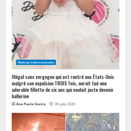
R
e
a
d
i
n
Noticias Internacionales
g
Illégal sans vergogne qui est rentré aux États-Unis
malgré son expulsion TROIS fois, aurait tué une
adorable fillette de six ans qui voulait juste devenir
ballerine
Ana Paula García
30 julio 2026