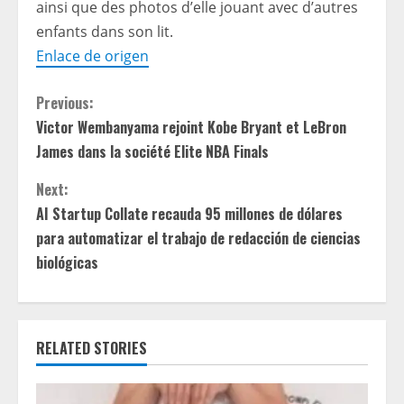
ainsi que des photos d’elle jouant avec d’autres
enfants dans son lit.
Enlace de origen
C
Previous:
Victor Wembanyama rejoint Kobe Bryant et LeBron
o
James dans la société Elite NBA Finals
n
Next:
t
AI Startup Collate recauda 95 millones de dólares
para automatizar el trabajo de redacción de ciencias
i
biológicas
n
u
RELATED STORIES
e