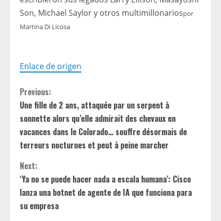
Son, Michael Saylor y otros multimillonarios
por
Martina Di Licosa
Enlace de origen
C
Previous:
Une fille de 2 ans, attaquée par un serpent à
o
sonnette alors qu’elle admirait des chevaux en
n
vacances dans le Colorado… souffre désormais de
terreurs nocturnes et peut à peine marcher
t
Next:
i
‘Ya no se puede hacer nada a escala humana’: Cisco
lanza una botnet de agente de IA que funciona para
n
su empresa
u