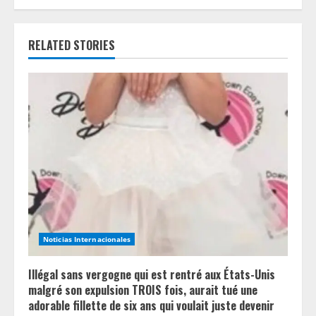
e
RELATED STORIES
R
e
a
d
i
n
g
Noticias Internacionales
Illégal sans vergogne qui est rentré aux États-Unis
malgré son expulsion TROIS fois, aurait tué une
adorable fillette de six ans qui voulait juste devenir