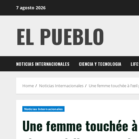
Skip
7 agosto 2026
to
content
EL PUEBLO
NOTICIAS INTERNACIONALES
CIENCIA Y TECNOLOGIA
LIF
Home
Noticias Internacionales
Une femme touchée à l’œil pa
Noticias Internacionales
Une femme touchée à l