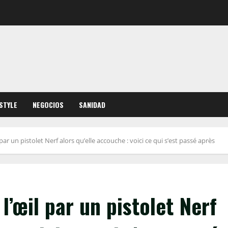
ESTYLE
NEGOCIOS
SANIDAD
r un pistolet Nerf alors qu’elle accouche : voici ce qui s’est passé après
’œil par un pistolet Nerf