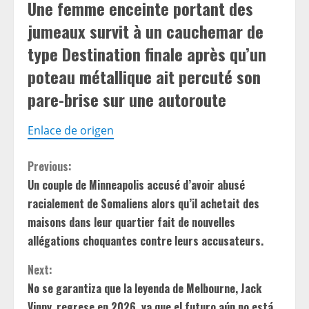
Une femme enceinte portant des
jumeaux survit à un cauchemar de
type Destination finale après qu’un
poteau métallique ait percuté son
pare-brise sur une autoroute
Enlace de origen
C
Previous:
Un couple de Minneapolis accusé d’avoir abusé
o
racialement de Somaliens alors qu’il achetait des
n
maisons dans leur quartier fait de nouvelles
allégations choquantes contre leurs accusateurs.
t
Next:
i
No se garantiza que la leyenda de Melbourne, Jack
Vinny, regrese en 2026, ya que el futuro aún no está