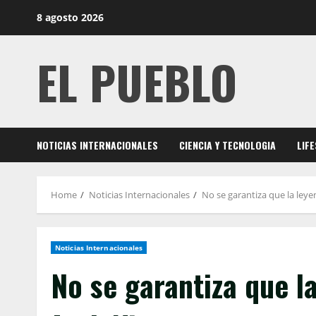
Skip
8 agosto 2026
to
content
EL PUEBLO
NOTICIAS INTERNACIONALES
CIENCIA Y TECNOLOGIA
LIF
Home
Noticias Internacionales
No se garantiza que la leye
Noticias Internacionales
No se garantiza que l