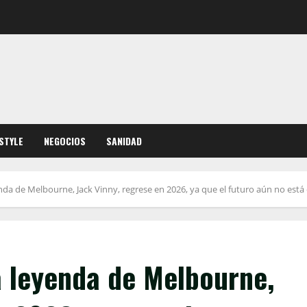
ESTYLE
NEGOCIOS
SANIDAD
nda de Melbourne, Jack Vinny, regrese en 2026, ya que el futuro aún no está 
a leyenda de Melbourne,