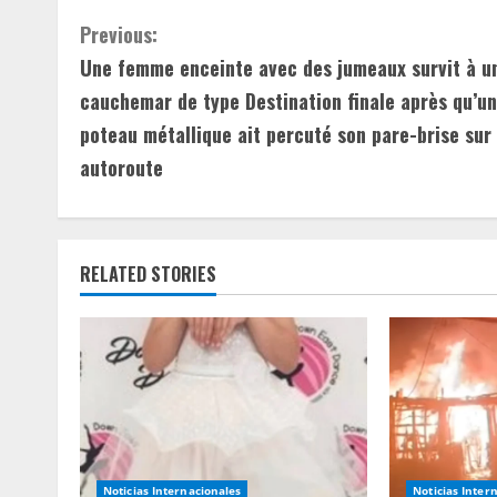
C
Previous:
Une femme enceinte avec des jumeaux survit à u
o
cauchemar de type Destination finale après qu’un
n
poteau métallique ait percuté son pare-brise sur
autoroute
t
i
n
RELATED STORIES
u
e
R
e
Noticias Internacionales
Noticias Inter