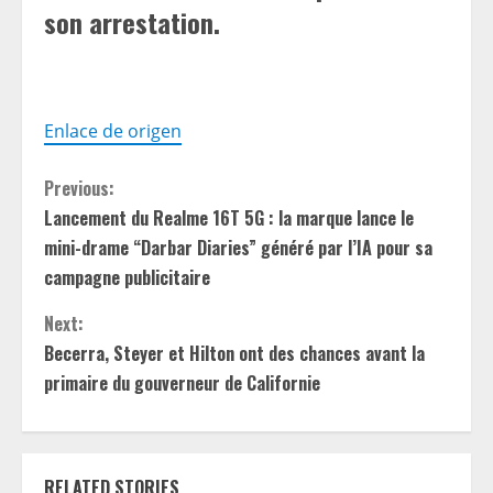
son arrestation.
Enlace de origen
C
Previous:
Lancement du Realme 16T 5G : la marque lance le
o
mini-drame “Darbar Diaries” généré par l’IA pour sa
n
campagne publicitaire
t
Next:
Becerra, Steyer et Hilton ont des chances avant la
i
primaire du gouverneur de Californie
n
u
RELATED STORIES