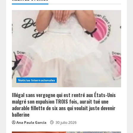
e
R
e
a
d
i
n
Noticias Internacionales
g
Illégal sans vergogne qui est rentré aux États-Unis
malgré son expulsion TROIS fois, aurait tué une
adorable fillette de six ans qui voulait juste devenir
ballerine
Ana Paula García
30 julio 2026