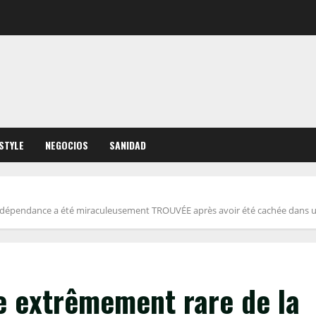
ESTYLE
NEGOCIOS
SANIDAD
Indépendance a été miraculeusement TROUVÉE après avoir été cachée dans 
e extrêmement rare de la