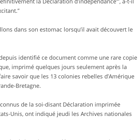
 définitivement la Déclaration d’indépendance'”, a-t-il
citant.”
pillons dans son estomac lorsqu’il avait découvert le
 depuis identifié ce document comme une rare copie
que, imprimé quelques jours seulement après la
r faire savoir que les 13 colonies rebelles d’Amérique
rande-Bretagne.
ux connus de la soi-disant Déclaration imprimée
tats-Unis, ont indiqué jeudi les Archives nationales