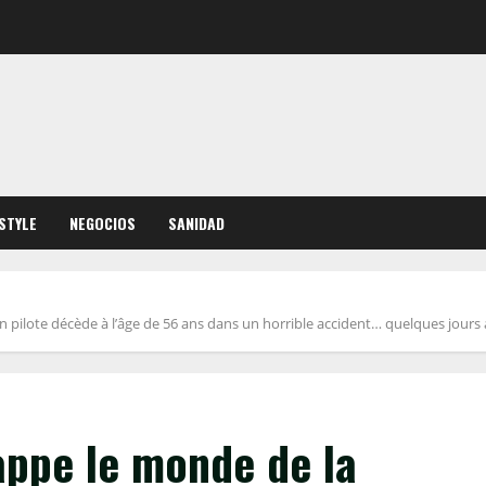
ESTYLE
NEGOCIOS
SANIDAD
 pilote décède à l’âge de 56 ans dans un horrible accident… quelques jours 
appe le monde de la