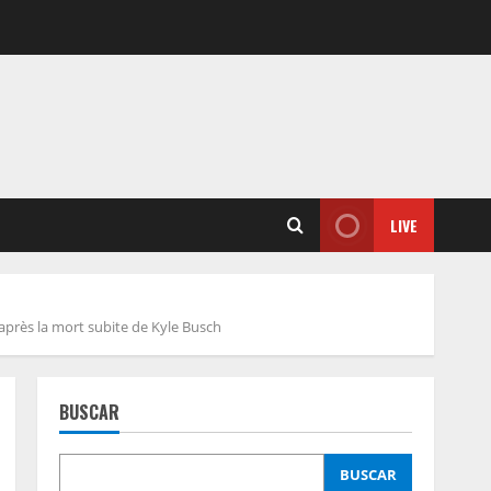
LIVE
après la mort subite de Kyle Busch
BUSCAR
BUSCAR