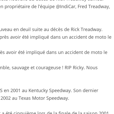
 propriétaire de l’équipe @IndiCar, Fred Treadway,
veau en deuil suite au décès de Rick Treadway.
rès avoir été impliqué dans un accident de moto le
mble, sauvage et courageuse ! RIP Ricky. Nous
ES en 2001 au Kentucky Speedway. Son dernier
son 2002 au Texas Motor Speedway.
t a été cinquième lors de la finale de la saison 2001