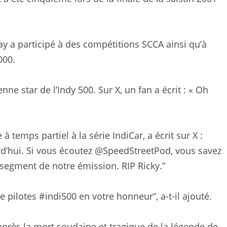
y a participé à des compétitions SCCA ainsi qu’à
000.
ne star de l’Indy 500. Sur X, un fan a écrit : « Oh
 temps partiel à la série IndiCar, a écrit sur X :
urd’hui. Si vous écoutez @SpeedStreetPod, vous savez
 segment de notre émission. RIP Ricky.”
 pilotes #indi500 en votre honneur”, a-t-il ajouté.
près la mort soudaine et tragique de la légende de