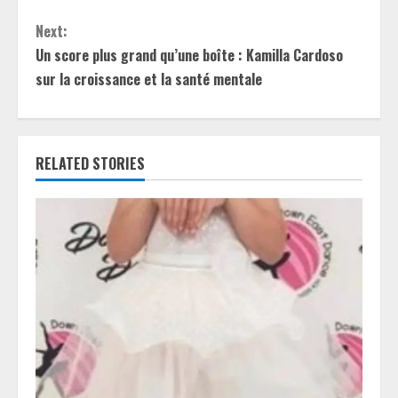
t
Next:
i
Un score plus grand qu’une boîte : Kamilla Cardoso
sur la croissance et la santé mentale
n
u
e
RELATED STORIES
R
e
a
d
i
n