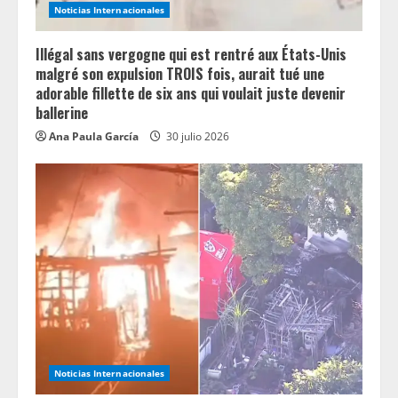
Noticias Internacionales
g
Illégal sans vergogne qui est rentré aux États-Unis
malgré son expulsion TROIS fois, aurait tué une
adorable fillette de six ans qui voulait juste devenir
ballerine
Ana Paula García
30 julio 2026
Noticias Internacionales