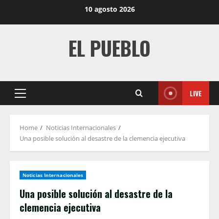
Skip
10 agosto 2026
to
content
EL PUEBLO
LIVE
Primary
Menu
Home
Noticias Internacionales
Una posible solución al desastre de la clemencia ejecutiva
Noticias Internacionales
Una posible solución al desastre de la
clemencia ejecutiva