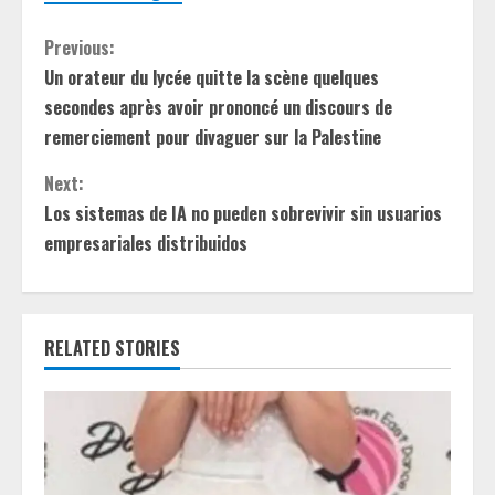
C
Previous:
Un orateur du lycée quitte la scène quelques
o
secondes après avoir prononcé un discours de
n
remerciement pour divaguer sur la Palestine
t
Next:
Los sistemas de IA no pueden sobrevivir sin usuarios
i
empresariales distribuidos
n
u
RELATED STORIES
e
R
e