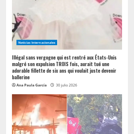
a
d
i
n
Noticias Internacionales
g
Illégal sans vergogne qui est rentré aux États-Unis
malgré son expulsion TROIS fois, aurait tué une
adorable fillette de six ans qui voulait juste devenir
ballerine
Ana Paula García
30 julio 2026