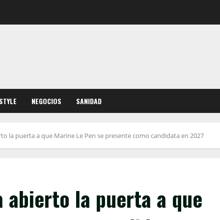
ESTYLE
NEGOCIOS
SANIDAD
erto la puerta a que Marine Le Pen se presente como candidata en 2027
a abierto la puerta a que