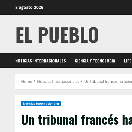
Skip
8 agosto 2026
to
content
EL PUEBLO
NOTICIAS INTERNACIONALES
CIENCIA Y TECNOLOGIA
LIF
Home
Noticias Internacionales
Un tribunal francés ha abi
Noticias Internacionales
Un tribunal francés h