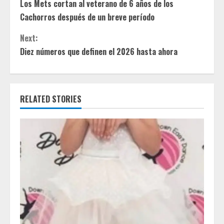
Los Mets cortan al veterano de 6 años de los
o
Cachorros después de un breve período
n
Next:
t
Diez números que definen el 2026 hasta ahora
i
n
RELATED STORIES
u
e
R
e
a