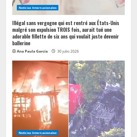
d
Noticias Internacionales
i
n
Illégal sans vergogne qui est rentré aux États-Unis
malgré son expulsion TROIS fois, aurait tué une
g
adorable fillette de six ans qui voulait juste devenir
ballerine
Ana Paula García
30 julio 2026
Noticias Internacionales