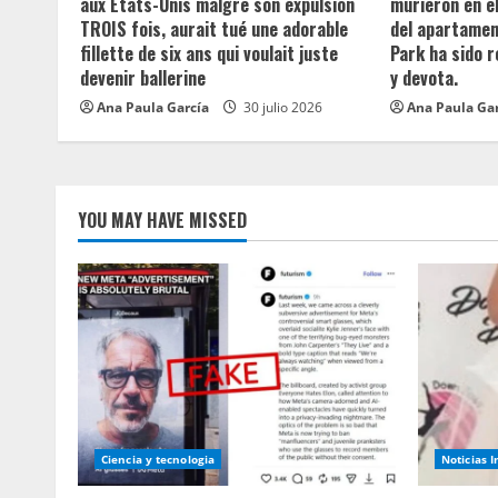
a
aux États-Unis malgré son expulsion
murieron en e
TROIS fois, aurait tué une adorable
del apartament
d
fillette de six ans qui voulait juste
Park ha sido 
devenir ballerine
y devota.
i
Ana Paula García
30 julio 2026
Ana Paula Ga
n
g
YOU MAY HAVE MISSED
Ciencia y tecnologia
Noticias 