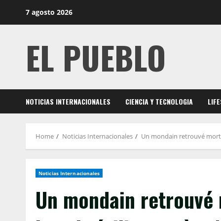
Skip
7 agosto 2026
to
content
EL PUEBLO
NOTICIAS INTERNACIONALES
CIENCIA Y TECNOLOGIA
LIF
Home
Noticias Internacionales
Un mondain retrouvé mort 
Noticias Internacionales
Un mondain retrouvé 