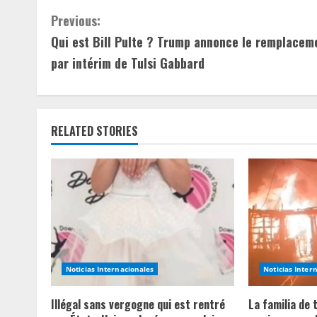
C
Previous:
Qui est Bill Pulte ? Trump annonce le remplacem
o
par intérim de Tulsi Gabbard
n
t
RELATED STORIES
i
n
u
e
R
Noticias Internacionales
Noticias Inter
e
Illégal sans vergogne qui est rentré
La familia de