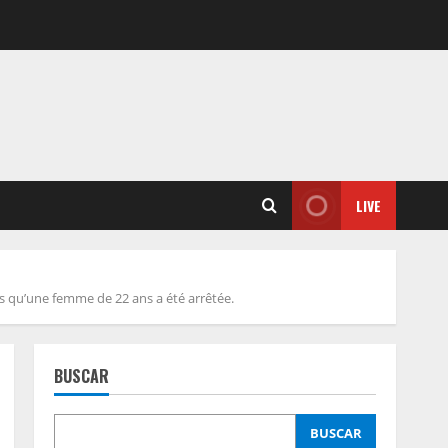
LIVE
is qu’une femme de 22 ans a été arrêtée.
BUSCAR
BUSCAR