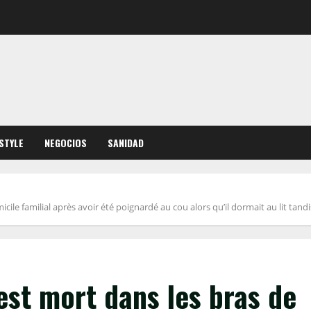
ESTYLE
NEGOCIOS
SANIDAD
le familial après avoir été poignardé au cou alors qu’il dormait au lit tand
st mort dans les bras de