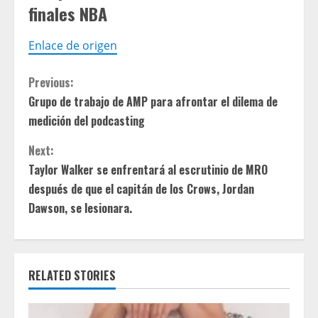
finales NBA
Enlace de origen
C
Previous:
Grupo de trabajo de AMP para afrontar el dilema de
o
medición del podcasting
n
Next:
t
Taylor Walker se enfrentará al escrutinio de MRO
después de que el capitán de los Crows, Jordan
i
Dawson, se lesionara.
n
u
RELATED STORIES
e