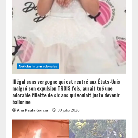
R
e
a
d
i
n
Noticias Internacionales
g
Illégal sans vergogne qui est rentré aux États-Unis
malgré son expulsion TROIS fois, aurait tué une
adorable fillette de six ans qui voulait juste devenir
ballerine
Ana Paula García
30 julio 2026