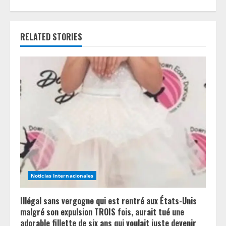
n
u
RELATED STORIES
e
R
e
a
d
i
n
Noticias Internacionales
g
Illégal sans vergogne qui est rentré aux États-Unis
malgré son expulsion TROIS fois, aurait tué une
adorable fillette de six ans qui voulait juste devenir