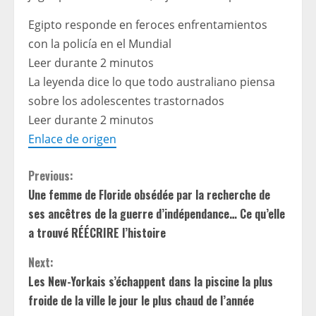
Egipto responde en feroces enfrentamientos
con la policía en el Mundial
Leer durante 2 minutos
La leyenda dice lo que todo australiano piensa
sobre los adolescentes trastornados
Leer durante 2 minutos
Enlace de origen
C
Previous:
Une femme de Floride obsédée par la recherche de
o
ses ancêtres de la guerre d’indépendance… Ce qu’elle
n
a trouvé RÉÉCRIRE l’histoire
t
Next:
Les New-Yorkais s’échappent dans la piscine la plus
i
froide de la ville le jour le plus chaud de l’année