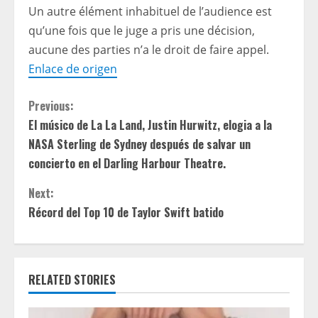
Un autre élément inhabituel de l’audience est
qu’une fois que le juge a pris une décision,
aucune des parties n’a le droit de faire appel.
Enlace de origen
C
Previous:
El músico de La La Land, Justin Hurwitz, elogia a la
o
NASA Sterling de Sydney después de salvar un
n
concierto en el Darling Harbour Theatre.
t
Next:
Récord del Top 10 de Taylor Swift batido
i
n
RELATED STORIES
u