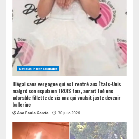
e
R
e
a
d
i
Noticias Internacionales
n
Illégal sans vergogne qui est rentré aux États-Unis
g
malgré son expulsion TROIS fois, aurait tué une
adorable fillette de six ans qui voulait juste devenir
ballerine
Ana Paula García
30 julio 2026