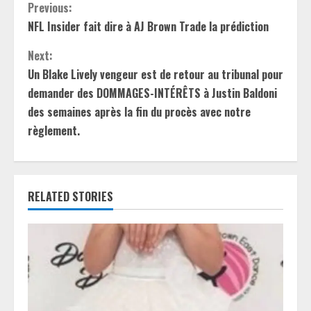
C
Previous:
NFL Insider fait dire à AJ Brown Trade la prédiction
o
Next:
n
Un Blake Lively vengeur est de retour au tribunal pour
t
demander des DOMMAGES-INTÉRÊTS à Justin Baldoni
des semaines après la fin du procès avec notre
i
règlement.
n
u
RELATED STORIES
e
R
e
a