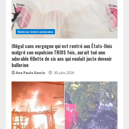
d
i
n
Noticias Internacionales
g
Illégal sans vergogne qui est rentré aux États-Unis
malgré son expulsion TROIS fois, aurait tué une
adorable fillette de six ans qui voulait juste devenir
ballerine
Ana Paula García
30 julio 2026