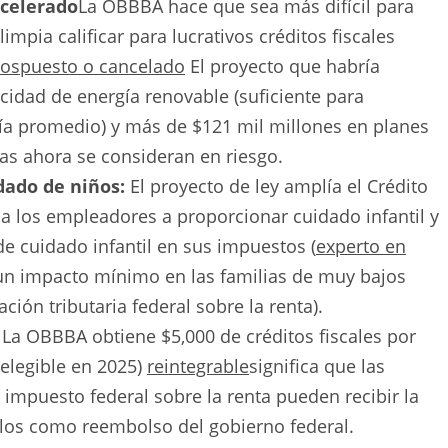
acelerado
La OBBBA hace que sea más difícil para
impia calificar para lucrativos créditos fiscales
ospuesto o cancelado
El proyecto que habría
cidad de energía renovable (suficiente para
día promedio) y más de $121 mil millones en planes
ías ahora se consideran en riesgo.
dado de niños:
El proyecto de ley amplía el Crédito
 a los empleadores a proporcionar cuidado infantil y
de cuidado infantil en sus impuestos (
experto en
un impacto mínimo en las familias de muy bajos
ión tributaria federal sobre la renta).
: La OBBBA obtiene $5,000 de créditos fiscales por
 elegible en 2025)
reintegrable
significa que las
impuesto federal sobre la renta pueden recibir la
illos como reembolso del gobierno federal.