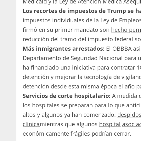
Medicaid y la Ley de Atención Médica Asequi
Los recortes de impuestos de Trump se 
impuestos individuales de la Ley de Emple
firmó en su primer mandato son
hecho per
reducción del tramo del impuesto federal so
Más inmigrantes arrestados:
El OBBBA as
Departamento de Seguridad Nacional para un
ha financiado una iniciativa para contratar
detención y mejorar la tecnología de vigilan
detención
desde esta misma época el año p
Servicios de corte hospitalario:
A medida q
los hospitales se preparan para lo que anti
altos y algunos ya han comenzado.
despido
clínica
mientras que algunos
hospital
asocia
económicamente frágiles podrían cerrar.