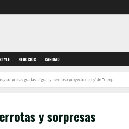
ESTYLE
NEGOCIOS
SANIDAD
as y sorpresas gracias al ‘gran y hermoso proyecto de ley’ de Trump
derrotas y sorpresas