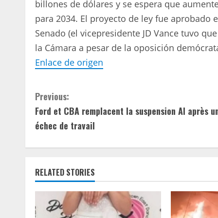
billones de dólares y se espera que aument
para 2034. El proyecto de ley fue aprobado 
Senado (el vicepresidente JD Vance tuvo que
la Cámara a pesar de la oposición demócrat
Enlace de origen
C
Previous:
Ford et CBA remplacent la suspension AI après u
o
échec de travail
n
t
RELATED STORIES
i
n