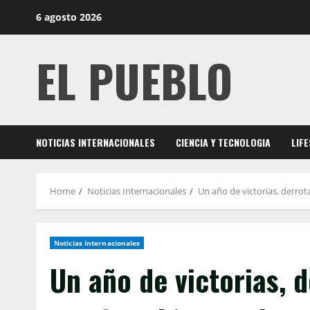
Skip
6 agosto 2026
to
content
EL PUEBLO
NOTICIAS INTERNACIONALES
CIENCIA Y TECNOLOGIA
LIF
Home
Noticias Internacionales
Un año de victorias, derrot
Noticias Internacionales
Un año de victorias, 