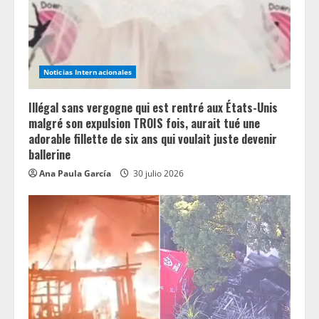
d
i
n
Noticias Internacionales
g
Illégal sans vergogne qui est rentré aux États-Unis
malgré son expulsion TROIS fois, aurait tué une
adorable fillette de six ans qui voulait juste devenir
ballerine
Ana Paula García
30 julio 2026