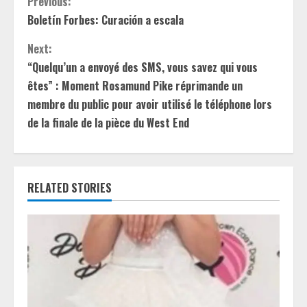
C
Previous:
Boletín Forbes: Curación a escala
o
Next:
n
“Quelqu’un a envoyé des SMS, vous savez qui vous
t
êtes” : Moment Rosamund Pike réprimande un
membre du public pour avoir utilisé le téléphone lors
i
de la finale de la pièce du West End
n
u
RELATED STORIES
e
R
e
a