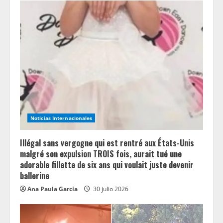
R
e
a
d
i
n
Noticias Internacionales
g
Illégal sans vergogne qui est rentré aux États-Unis
malgré son expulsion TROIS fois, aurait tué une
adorable fillette de six ans qui voulait juste devenir
ballerine
Ana Paula García
30 julio 2026