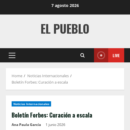
Skip
7 agosto 2026
to
content
EL PUEBLO
LIVE
Primary
Menu
Home
Noticias Internacionales
Boletín Forbes: Curación a escala
Noticias Internacionales
Boletín Forbes: Curación a escala
Ana Paula García
1 junio 2026