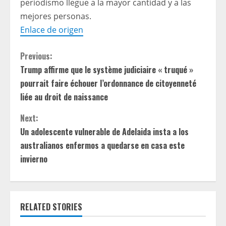
periodismo llegue a la mayor cantidad y a las
mejores personas.
Enlace de origen
C
Previous:
Trump affirme que le système judiciaire « truqué »
o
pourrait faire échouer l’ordonnance de citoyenneté
n
liée au droit de naissance
t
Next:
Un adolescente vulnerable de Adelaida insta a los
i
australianos enfermos a quedarse en casa este
invierno
n
u
e
RELATED STORIES