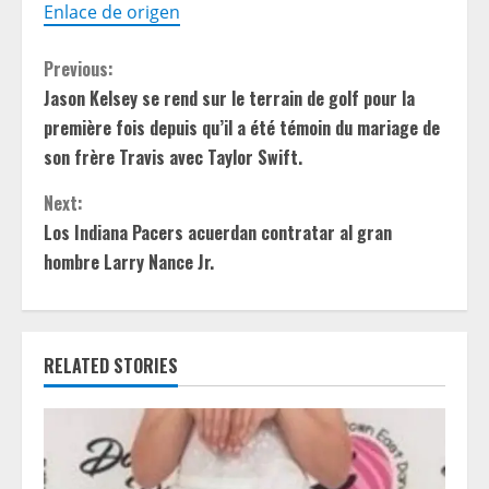
Enlace de origen
C
Previous:
Jason Kelsey se rend sur le terrain de golf pour la
o
première fois depuis qu’il a été témoin du mariage de
n
son frère Travis avec Taylor Swift.
t
Next:
Los Indiana Pacers acuerdan contratar al gran
i
hombre Larry Nance Jr.
n
u
RELATED STORIES
e
R
e