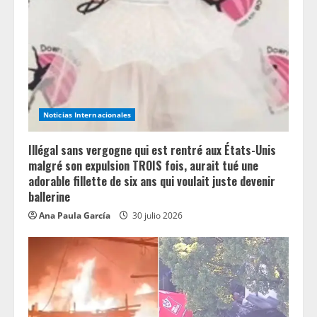
a
d
i
n
Noticias Internacionales
g
Illégal sans vergogne qui est rentré aux États-Unis
malgré son expulsion TROIS fois, aurait tué une
adorable fillette de six ans qui voulait juste devenir
ballerine
Ana Paula García
30 julio 2026