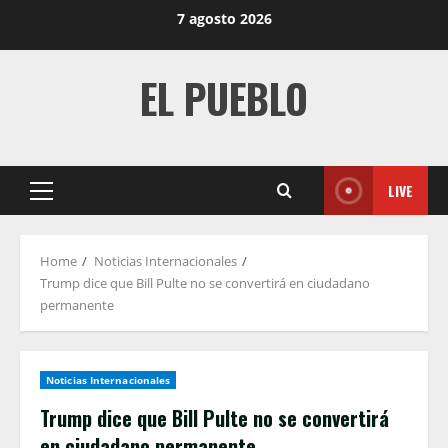
Skip
7 agosto 2026
to
content
EL PUEBLO
LIVE
Primary
Menu
Home
Noticias Internacionales
Trump dice que Bill Pulte no se convertirá en ciudadano
permanente
Noticias Internacionales
Trump dice que Bill Pulte no se convertirá
en ciudadano permanente