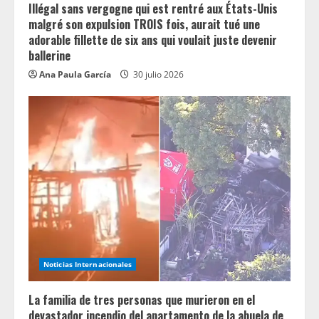
Illégal sans vergogne qui est rentré aux États-Unis
g
malgré son expulsion TROIS fois, aurait tué une
adorable fillette de six ans qui voulait juste devenir
ballerine
Ana Paula García
30 julio 2026
Noticias Internacionales
La familia de tres personas que murieron en el
devastador incendio del apartamento de la abuela de