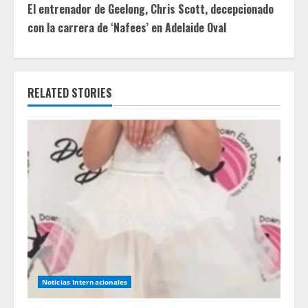
t
El entrenador de Geelong, Chris Scott, decepcionado
con la carrera de ‘Nafees’ en Adelaide Oval
i
n
RELATED STORIES
u
e
R
e
a
d
i
Noticias Internacionales
n