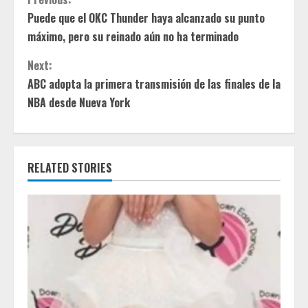
C
Puede que el OKC Thunder haya alcanzado su punto
o
máximo, pero su reinado aún no ha terminado
n
Next:
t
ABC adopta la primera transmisión de las finales de la
NBA desde Nueva York
i
n
RELATED STORIES
u
e
R
e
a