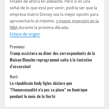
Finales de ahora en adelante. Pero si es una
señal de lo que está por venir, podría ser que la
empresa matriz Disney sea la mejor opción para
aprovecharlo al máximo.
y mayor inversión en la
NBA
durante la próxima década.
Enlace de origen
C
Previous:
Trump assistera au dîner des correspondants de la
o
Maison Blanche reprogrammé suite à la tentative
n
d’assassinat
t
Next:
Le républicain Andy Ogles déclare que
i
“l’homosexualité n’a pas sa place” en Amérique
pendant le mois de la fierté
n