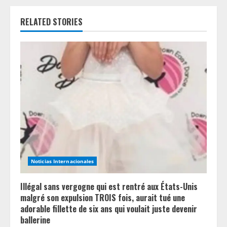
u
e
RELATED STORIES
R
e
a
d
i
n
Noticias Internacionales
g
Illégal sans vergogne qui est rentré aux États-Unis
malgré son expulsion TROIS fois, aurait tué une
adorable fillette de six ans qui voulait juste devenir
ballerine