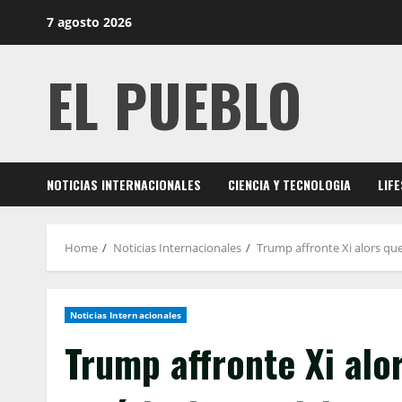
Skip
7 agosto 2026
to
content
EL PUEBLO
NOTICIAS INTERNACIONALES
CIENCIA Y TECNOLOGIA
LIF
Home
Noticias Internacionales
Trump affronte Xi alors que
Noticias Internacionales
Trump affronte Xi alo