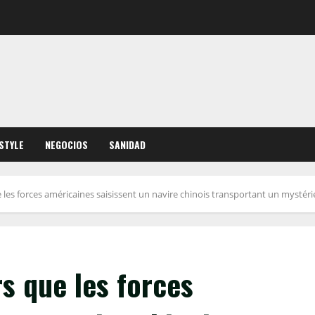
ESTYLE
NEGOCIOS
SANIDAD
 les forces américaines saisissent un navire chinois transportant un mystérie
rs que les forces