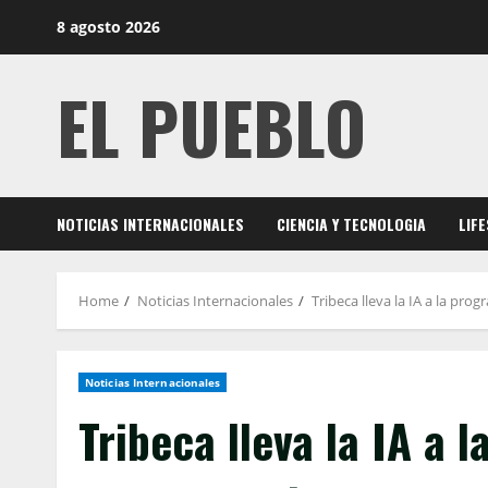
Skip
8 agosto 2026
to
content
EL PUEBLO
NOTICIAS INTERNACIONALES
CIENCIA Y TECNOLOGIA
LIF
Home
Noticias Internacionales
Tribeca lleva la IA a la pro
Noticias Internacionales
Tribeca lleva la IA a 