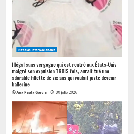
e
a
d
i
Noticias Internacionales
n
Illégal sans vergogne qui est rentré aux États-Unis
g
malgré son expulsion TROIS fois, aurait tué une
adorable fillette de six ans qui voulait juste devenir
ballerine
Ana Paula García
30 julio 2026