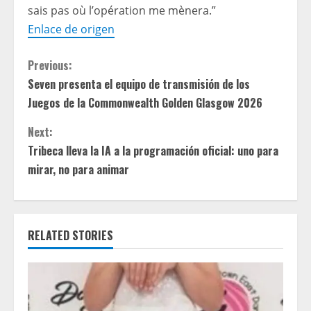
sais pas où l’opération me mènera.”
Enlace de origen
C
Previous:
Seven presenta el equipo de transmisión de los
o
Juegos de la Commonwealth Golden Glasgow 2026
n
Next:
t
Tribeca lleva la IA a la programación oficial: uno para
mirar, no para animar
i
n
RELATED STORIES
u
e
R