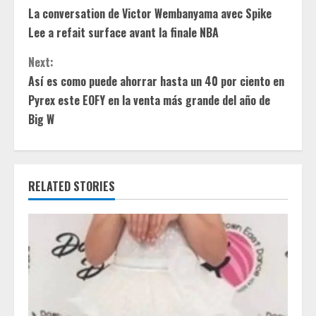
La conversation de Victor Wembanyama avec Spike
o
Lee a refait surface avant la finale NBA
n
Next:
t
Así es como puede ahorrar hasta un 40 por ciento en
Pyrex este EOFY en la venta más grande del año de
i
Big W
n
u
RELATED STORIES
e
R
e
a