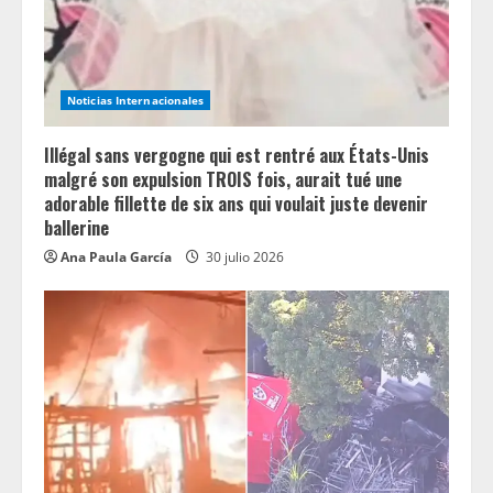
d
i
n
Noticias Internacionales
g
Illégal sans vergogne qui est rentré aux États-Unis
malgré son expulsion TROIS fois, aurait tué une
adorable fillette de six ans qui voulait juste devenir
ballerine
Ana Paula García
30 julio 2026