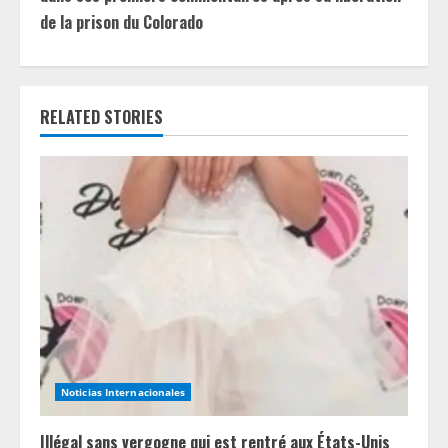
i
de la prison du Colorado
n
u
RELATED STORIES
e
R
e
a
d
i
n
Noticias Internacionales
g
Illégal sans vergogne qui est rentré aux États-Unis