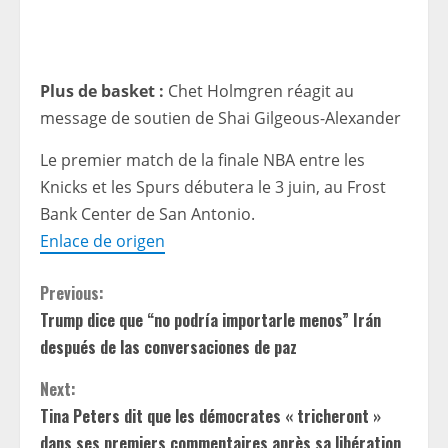
Plus de basket :
Chet Holmgren réagit au
message de soutien de Shai Gilgeous-Alexander
Le premier match de la finale NBA entre les
Knicks et les Spurs débutera le 3 juin, au Frost
Bank Center de San Antonio.
Enlace de origen
C
Previous:
Trump dice que “no podría importarle menos” Irán
o
después de las conversaciones de paz
n
Next:
t
Tina Peters dit que les démocrates « tricheront »
dans ses premiers commentaires après sa libération