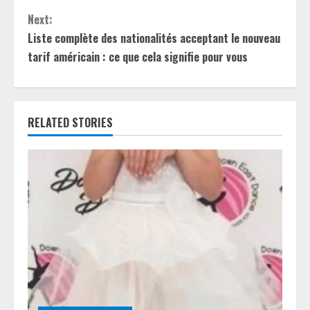
n
Next:
t
Liste complète des nationalités acceptant le nouveau
tarif américain : ce que cela signifie pour vous
i
n
RELATED STORIES
u
e
R
e
a
d
i