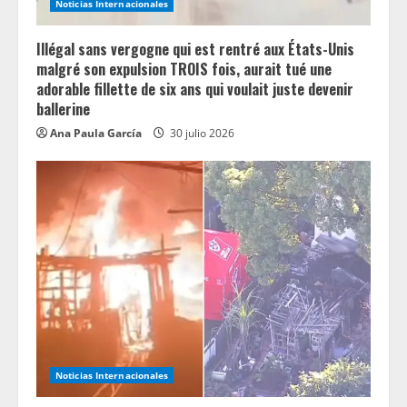
Noticias Internacionales
n
Illégal sans vergogne qui est rentré aux États-Unis
g
malgré son expulsion TROIS fois, aurait tué une
adorable fillette de six ans qui voulait juste devenir
ballerine
Ana Paula García
30 julio 2026
Noticias Internacionales