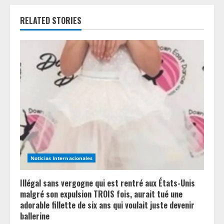
u
RELATED STORIES
e
R
e
a
d
i
n
Noticias Internacionales
g
Illégal sans vergogne qui est rentré aux États-Unis
malgré son expulsion TROIS fois, aurait tué une
adorable fillette de six ans qui voulait juste devenir
ballerine