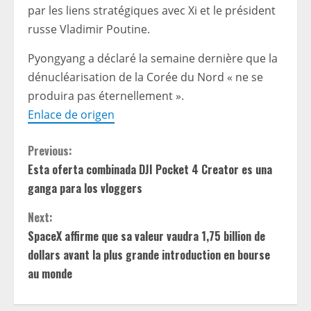
par les liens stratégiques avec Xi et le président
russe Vladimir Poutine.
Pyongyang a déclaré la semaine dernière que la
dénucléarisation de la Corée du Nord « ne se
produira pas éternellement ».
Enlace de origen
C
Previous:
Esta oferta combinada DJI Pocket 4 Creator es una
o
ganga para los vloggers
n
Next:
t
SpaceX affirme que sa valeur vaudra 1,75 billion de
dollars avant la plus grande introduction en bourse
i
au monde
n