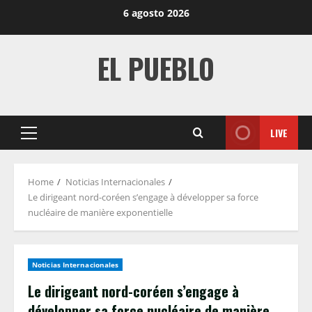
Skip
6 agosto 2026
to
content
EL PUEBLO
LIVE
Primary
Menu
Home
Noticias Internacionales
Le dirigeant nord-coréen s’engage à développer sa force
nucléaire de manière exponentielle
Noticias Internacionales
Le dirigeant nord-coréen s’engage à
développer sa force nucléaire de manière