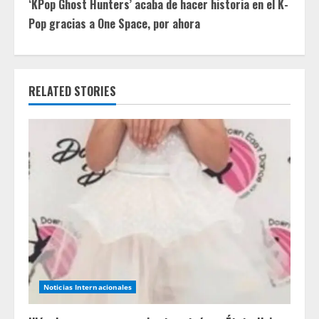
‘KPop Ghost Hunters’ acaba de hacer historia en el K-
i
Pop gracias a One Space, por ahora
n
u
RELATED STORIES
e
R
e
a
d
i
n
Noticias Internacionales