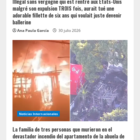
g
Illégal sans vergogne qui est rentré aux États-Unis
malgré son expulsion TROIS fois, aurait tué une
adorable fillette de six ans qui voulait juste devenir
ballerine
Ana Paula García
30 julio 2026
Noticias Internacionales
La familia de tres personas que murieron en el
devastador incendio del apartamento de la abuela de