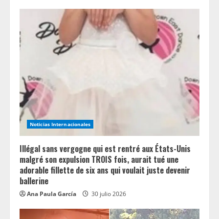
e
R
e
a
d
i
Noticias Internacionales
n
Illégal sans vergogne qui est rentré aux États-Unis
g
malgré son expulsion TROIS fois, aurait tué une
adorable fillette de six ans qui voulait juste devenir
ballerine
Ana Paula García
30 julio 2026