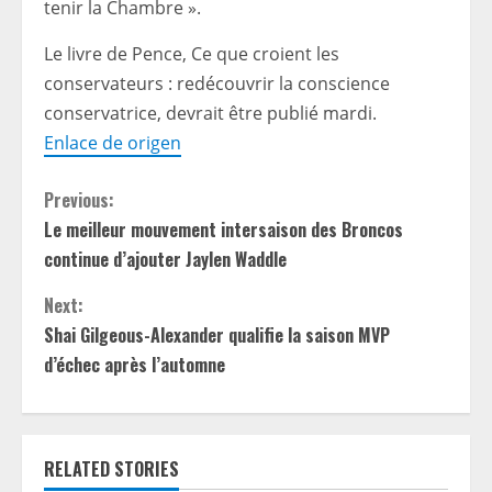
tenir la Chambre ».
Le livre de Pence, Ce que croient les
conservateurs : redécouvrir la conscience
conservatrice, devrait être publié mardi.
Enlace de origen
C
Previous:
Le meilleur mouvement intersaison des Broncos
o
continue d’ajouter Jaylen Waddle
n
Next:
t
Shai Gilgeous-Alexander qualifie la saison MVP
d’échec après l’automne
i
n
RELATED STORIES
u