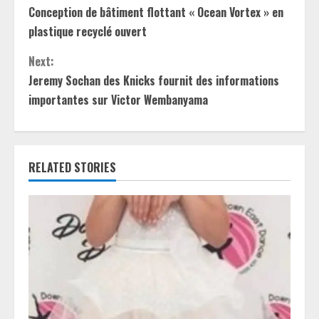
Conception de bâtiment flottant « Ocean Vortex » en
o
plastique recyclé ouvert
n
Next:
t
Jeremy Sochan des Knicks fournit des informations
importantes sur Victor Wembanyama
i
n
RELATED STORIES
u
e
R
e
a