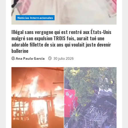
d
i
Noticias Internacionales
n
Illégal sans vergogne qui est rentré aux États-Unis
g
malgré son expulsion TROIS fois, aurait tué une
adorable fillette de six ans qui voulait juste devenir
ballerine
Ana Paula García
30 julio 2026