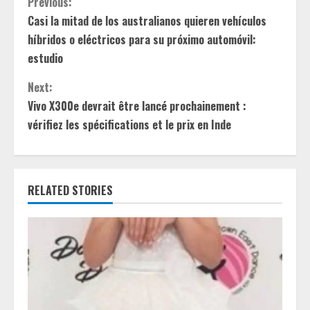
C
Previous:
Casi la mitad de los australianos quieren vehículos
o
híbridos o eléctricos para su próximo automóvil:
n
estudio
t
Next:
Vivo X300e devrait être lancé prochainement :
i
vérifiez les spécifications et le prix en Inde
n
u
RELATED STORIES
e
R
e
a