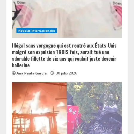
d
i
n
Noticias Internacionales
g
Illégal sans vergogne qui est rentré aux États-Unis
malgré son expulsion TROIS fois, aurait tué une
adorable fillette de six ans qui voulait juste devenir
ballerine
Ana Paula García
30 julio 2026