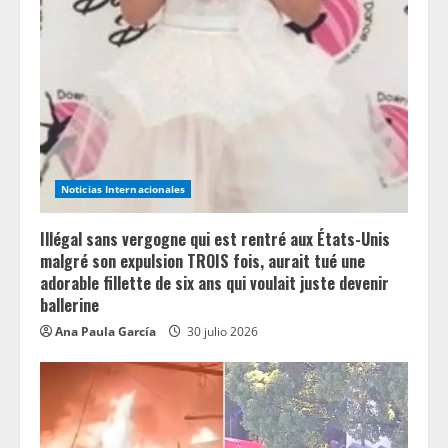
d
i
n
g
Noticias Internacionales
Illégal sans vergogne qui est rentré aux États-Unis
malgré son expulsion TROIS fois, aurait tué une
adorable fillette de six ans qui voulait juste devenir
ballerine
Ana Paula García
30 julio 2026