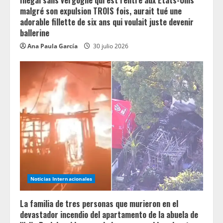
Illégal sans vergogne qui est rentré aux États-Unis
g
malgré son expulsion TROIS fois, aurait tué une
adorable fillette de six ans qui voulait juste devenir
ballerine
Ana Paula García
30 julio 2026
Noticias Internacionales
La familia de tres personas que murieron en el
devastador incendio del apartamento de la abuela de