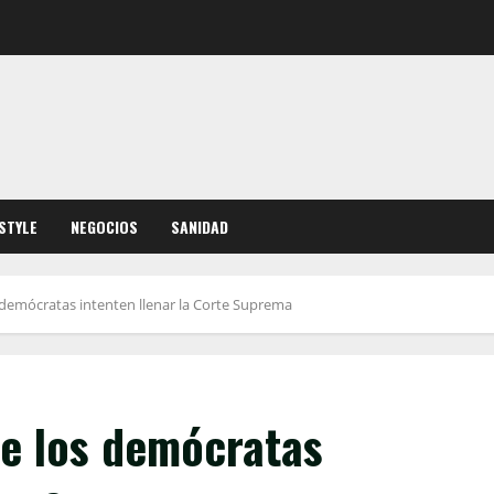
ESTYLE
NEGOCIOS
SANIDAD
 demócratas intenten llenar la Corte Suprema
ue los demócratas