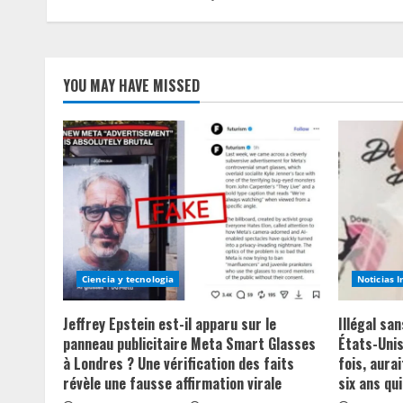
g
YOU MAY HAVE MISSED
Ciencia y tecnologia
Noticias 
Jeffrey Epstein est-il apparu sur le
Illégal sa
panneau publicitaire Meta Smart Glasses
États-Unis
à Londres ? Une vérification des faits
fois, aurai
révèle une fausse affirmation virale
six ans qui