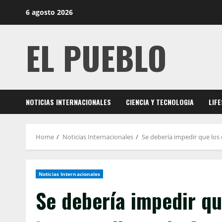
Skip
6 agosto 2026
to
content
EL PUEBLO
NOTICIAS INTERNACIONALES
CIENCIA Y TECNOLOGIA
LIF
Home
Noticias Internacionales
Se debería impedir que los
Noticias Internacionales
Se debería impedir q