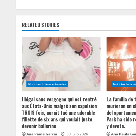
i
n
RELATED STORIES
u
e
R
e
a
Noticias Internacionales
Noticias Inter
d
Illégal sans vergogne qui est rentré
La familia de
aux États-Unis malgré son expulsion
murieron en e
i
TROIS fois, aurait tué une adorable
del apartament
fillette de six ans qui voulait juste
Park ha sido 
n
devenir ballerine
y devota.
Ana Paula García
30 julio 2026
Ana Paula Ga