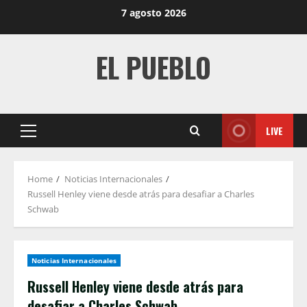
Skip
7 agosto 2026
to
content
EL PUEBLO
LIVE
Primary
Menu
Home
Noticias Internacionales
Russell Henley viene desde atrás para desafiar a Charles
Schwab
Noticias Internacionales
Russell Henley viene desde atrás para
desafiar a Charles Schwab