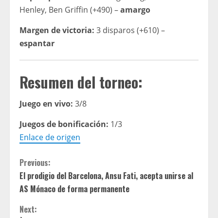
Henley, Ben Griffin (+490) –
amargo
Margen de victoria:
3 disparos (+610) –
espantar
Resumen del torneo:
Juego en vivo:
3/8
Juegos de bonificación:
1/3
Enlace de origen
C
Previous:
El prodigio del Barcelona, ​​Ansu Fati, acepta unirse al
o
AS Mónaco de forma permanente
n
Next: