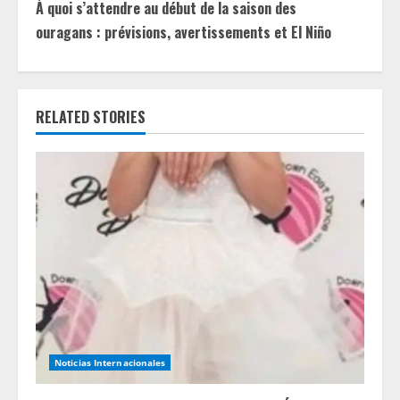
t
À quoi s’attendre au début de la saison des
ouragans : prévisions, avertissements et El Niño
i
n
RELATED STORIES
u
e
R
e
a
d
i
Noticias Internacionales
n